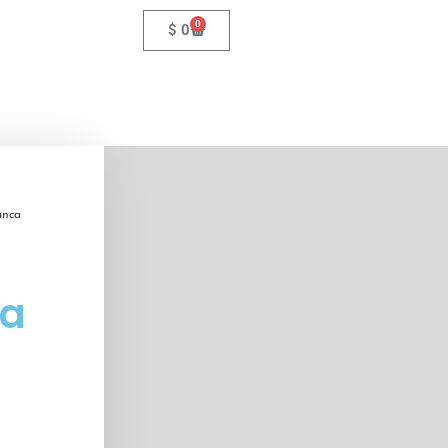
0
$
0
anca
ca