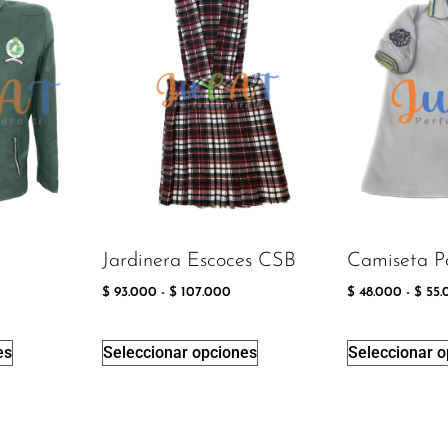
B
Jardinera Escoces CSB
Camiseta P
$
93.000
-
$
107.000
$
48.000
-
$
55.
es
Seleccionar opciones
Seleccionar 