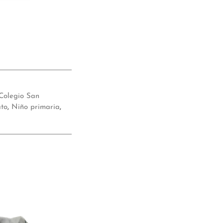
Colegio San
ato
,
Niño primaria
,