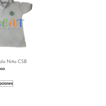
olo Niño CSB
000
opciones